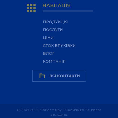
apps
НАВІГАЦІЯ
ПРОДУКЦІЯ
ПОСЛУГИ
ЦІНИ
СТОК БРУКІВКИ
БЛОГ
КОМПАНІЯ
business
ВСІ КОНТАКТИ
© 2009-2026, Моноліт-Брук™, компанія. Всі права
захищено.