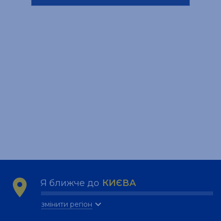
zoom_in
location_on
Я ближче до
КИЄВА
zoom_in
expand_more
змінити регіон