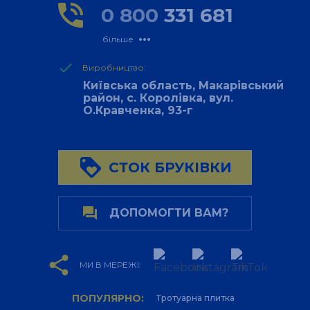
phone_in_talk
0 800
331 681
more_horiz
більше
done
Виробництво:
Київська область, Макарівський
район, с. Королівка, вул.
О.Кравченка, 93-г
loyalty
СТОК БРУКІВКИ
forum
ДОПОМОГТИ ВАМ?
share
МИ В МЕРЕЖІ:
ПОПУЛЯРНО:
Тротуарна плитка