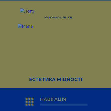
ЗАСНОВАНО У 1999 РОЦІ
ЕСТЕТИКА МІЦНОСТІ
apps
НАВІГАЦІЯ