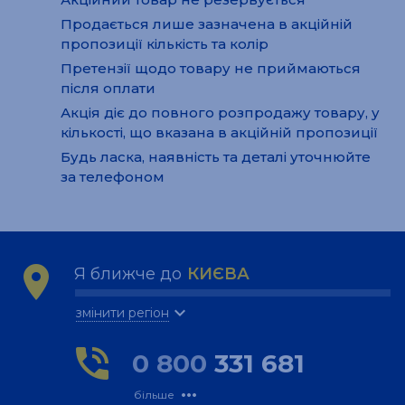
Продається лише зазначена в акційній
пропозиції кількість та колір
Претензії щодо товару не приймаються
після оплати
Акція діє до повного розпродажу товару, у
кількості, що вказана в акційній пропозиції
Будь ласка, наявність та деталі уточнюйте
за телефоном
location_on
Я ближче до
КИЄВА
expand_more
змінити регіон
phone_in_talk
0 800
331 681
more_horiz
більше