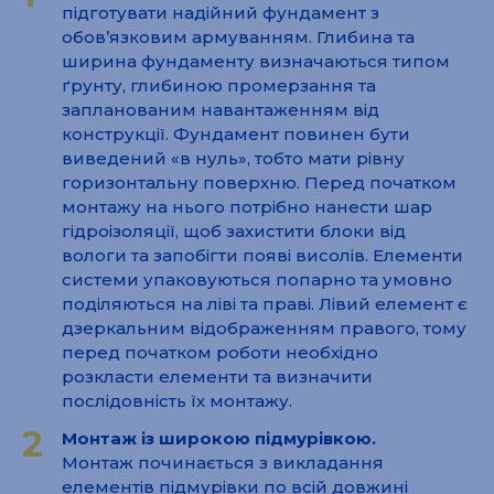
підготувати надійний фундамент з
обов’язковим армуванням. Глибина та
ширина фундаменту визначаються типом
ґрунту, глибиною промерзання та
запланованим навантаженням від
конструкції. Фундамент повинен бути
виведений «в нуль», тобто мати рівну
горизонтальну поверхню. Перед початком
монтажу на нього потрібно нанести шар
гідроізоляції, щоб захистити блоки від
вологи та запобігти появі висолів. Елементи
системи упаковуються попарно та умовно
поділяються на ліві та праві. Лівий елемент є
дзеркальним відображенням правого, тому
перед початком роботи необхідно
розкласти елементи та визначити
послідовність їх монтажу.
2
Монтаж із широкою підмурівкою.
Монтаж починається з викладання
елементів підмурівки по всій довжині