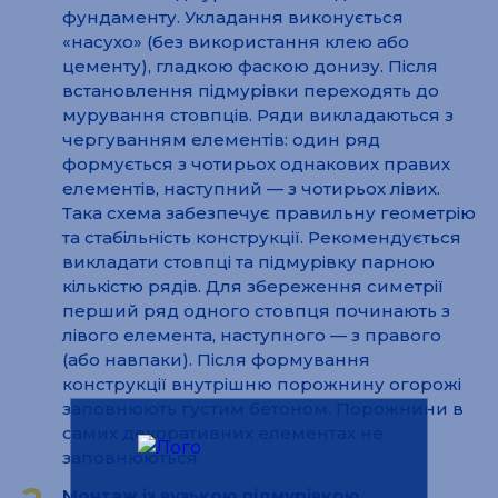
фундаменту. Укладання виконується
«насухо» (без використання клею або
цементу), гладкою фаскою донизу. Після
встановлення підмурівки переходять до
мурування стовпців. Ряди викладаються з
чергуванням елементів: один ряд
формується з чотирьох однакових правих
елементів, наступний — з чотирьох лівих.
Така схема забезпечує правильну геометрію
та стабільність конструкції. Рекомендується
викладати стовпці та підмурівку парною
кількістю рядів. Для збереження симетрії
перший ряд одного стовпця починають з
лівого елемента, наступного — з правого
(або навпаки). Після формування
конструкції внутрішню порожнину огорожі
заповнюють густим бетоном. Порожнини в
самих декоративних елементах не
заповнюються.
Монтаж із вузькою підмурівкою.