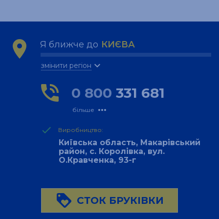
location_on
Я ближче до
КИЄВА
expand_more
змінити регіон
phone_in_talk
0 800
331 681
more_horiz
більше
done
Виробництво:
Київська область, Макарівський
район, с. Королівка, вул.
О.Кравченка, 93-г
loyalty
СТОК БРУКІВКИ