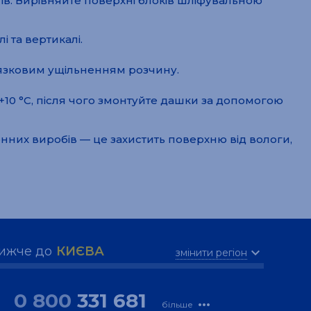
отів. Вирівняйте поверхні блоків шліфувальною
 та вертикалі.
язковим ущільненням розчину.
10 °C, після чого змонтуйте дашки за допомогою
них виробів — це захистить поверхню від вологи,
ижче до
КИЄВА
expand_more
змінити регіон
0 800
331 681
more_horiz
більше