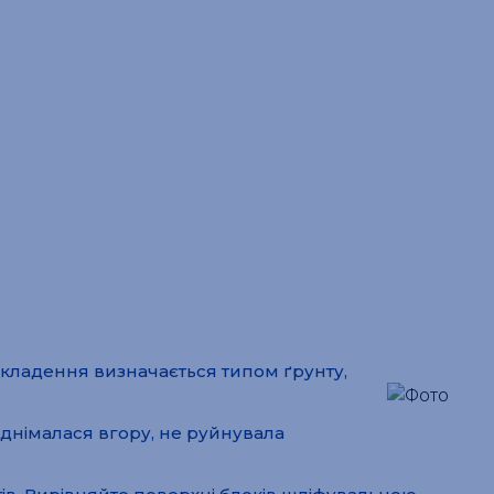
акладення визначається типом ґрунту,
іднімалася вгору, не руйнувала