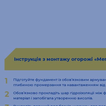
Інструкція з монтажу огорожі «М
1
Підготуйте фундамент із обов’язковим армуван
глибиною промерзання та навантаженням від к
2
Обов’язково прокладіть шар гідроізоляції між
матеріал і запобігала утворенню висолів.