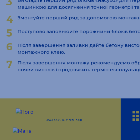
3
Викладіть перший ряд блоків «насухо» для пере
машинкою для досягнення точної геометрії та
4
Змонтуйте перший ряд за допомогою монтажног
5
Поступово заповнюйте порожнини блоків бето
6
Після завершення заливки дайте бетону висто
монтажного клею.
7
Після завершення монтажу рекомендуємо обро
появи висолів і продовжить термін експлуатаці
ap
ЗАСНОВАНО У 1999 РОЦІ