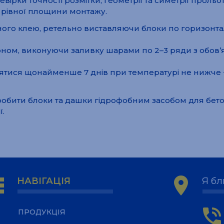
вірки точності розмітки, геометрії та симетрії проль
 рівної площини монтажу.
о клею, ретельно виставляючи блоки по горизонталі
ном, виконуючи заливку шарами по 2–3 ряди з обов’
ятися щонайменше 7 днів при температурі не нижче +
бити блоки та дашки гідрофобним засобом для бетон
ї.
ps
location_on
НАВІГАЦІЯ
Я бл
phone_in_talk
ПРОДУКЦІЯ