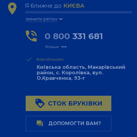
location_on
Я ближче до
КИЄВА
expand_more
змінити регіон
phone_in_talk
0 800
331 681
more_horiz
більше
done
Виробництво:
Київська область, Макарівський
район, с. Королівка, вул.
О.Кравченка, 93-г
loyalty
СТОК БРУКІВКИ
forum
ДОПОМОГТИ ВАМ?