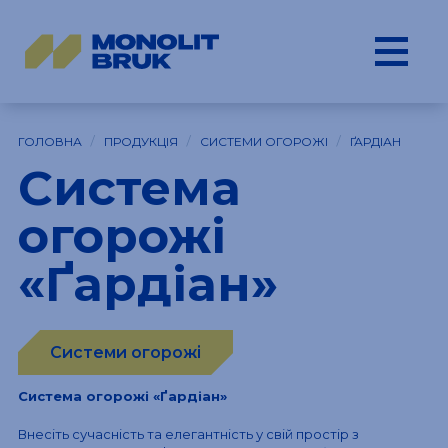
/
/
/
ГОЛОВНА
ПРОДУКЦІЯ
СИСТЕМИ ОГОРОЖІ
ҐАРДІАН
Система
огорожі
«Ґардіан»
Системи огорожі
Система огорожі «Ґардіан»
Внесіть сучасність та елегантність у свій простір з