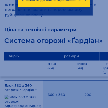
швів за допомогою герметику , щоб уникнути
потрапляння вологи та передчасному
руйнуванню блоку .
Ціна та технічні параметри
Система огорожі «Ґардіан»
виріб
розміри
Д х Ш
висота
к-с
(мм)
(мм)
1 ря
(шт
Блок 360 х 360
огорожі "Гардіан"
360 х 360
200
-