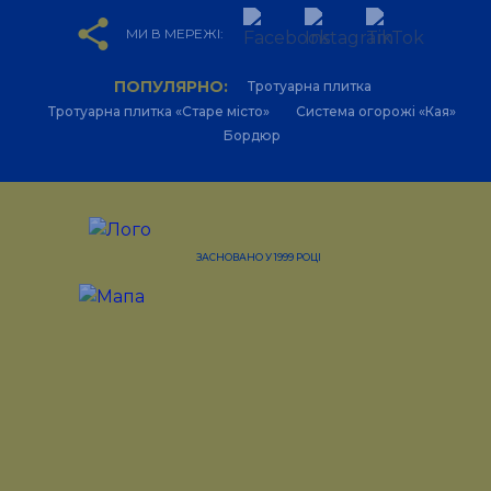
share
МИ В МЕРЕЖІ:
ПОПУЛЯРНО:
Тротуарна плитка
Тротуарна плитка «Старе місто»
Система огорожі «Кая»
Бордюр
ЗАСНОВАНО У 1999 РОЦІ