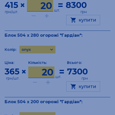
×
=
415
8300
bronze
topaz
шт.
грн/шт.
грн
–
+
pyrite
shopping_cart
купити
Блок 504 х 280 огорожі "Гардіан":
keyboard_arrow_down
Колір:
onyx
onyx-white
Ціна:
Кількість:
Всього:
onyx-black
×
=
365
7300
bronze
topaz
шт.
грн/шт.
грн
–
+
pyrite
shopping_cart
купити
Блок 504 х 200 огорожі "Гардіан":