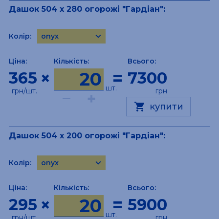
Дашок 504 х 280 огорожі "Гардіан":
keyboard_arrow_down
Колір:
onyx
onyx-white
Ціна:
Кількість:
Всього:
onyx-black
×
=
365
7300
bronze
topaz
шт.
грн/шт.
грн
–
+
pyrite
shopping_cart
купити
Дашок 504 х 200 огорожі "Гардіан":
keyboard_arrow_down
Колір:
onyx
onyx-white
Ціна:
Кількість:
Всього:
onyx-black
×
=
295
5900
bronze
topaz
шт.
грн/шт.
грн