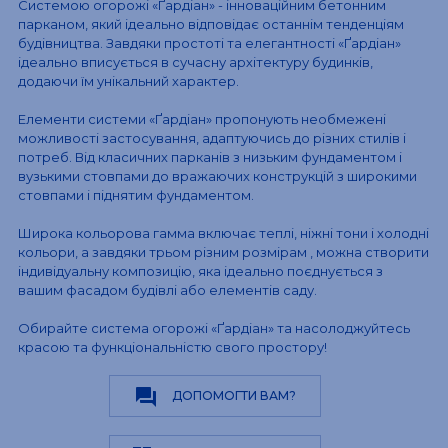
Системою огорожі «Ґардіан» - інноваційним бетонним
парканом, який ідеально відповідає останнім тенденціям
будівництва. Завдяки простоті та елегантності «Ґардіан»
ідеально вписується в сучасну архітектуру будинків,
додаючи їм унікальний характер.
Елементи системи «Ґардіан» пропонують необмежені
можливості застосування, адаптуючись до різних стилів і
потреб. Від класичних парканів з низьким фундаментом і
вузькими стовпами до вражаючих конструкцій з широкими
стовпами і піднятим фундаментом.
Широка кольорова гамма включає теплі, ніжні тони і холодні
кольори, а завдяки трьом різним розмірам , можна створити
індивідуальну композицію, яка ідеально поєднується з
вашим фасадом будівлі або елементів саду.
Обирайте система огорожі «Ґардіан» та насолоджуйтесь
красою та функціональністю свого простору!
question_answer
ДОПОМОГТИ ВАМ?