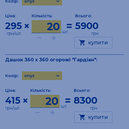
keyboard_arrow_down
Колір:
onyx
onyx-white
Ціна:
Кількість:
Всього:
onyx-black
×
=
295
5900
bronze
topaz
шт.
грн/шт.
грн
–
+
pyrite
shopping_cart
купити
Дашок 360 х 360 огорожі "Гардіан":
keyboard_arrow_down
Колір:
onyx
onyx-white
Ціна:
Кількість:
Всього:
onyx-black
×
=
415
8300
bronze
topaz
шт.
грн/шт.
грн
–
+
pyrite
shopping_cart
купити