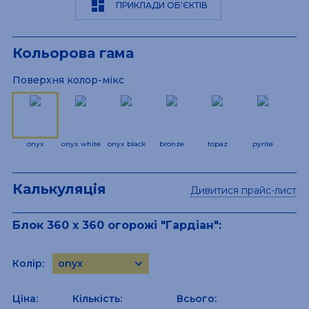
dashboard
ПРИКЛАДИ ОБ'ЄКТІВ
Кольорова гама
Поверхня колор-мікс
onyx
onyx white
onyx black
bronze
topaz
pyrite
Калькуляція
Дивитися прайс-лист
Блок 360 х 360 огорожі "Гардіан":
keyboard_arrow_down
Колір:
onyx
onyx-white
Ціна:
Кількість:
Всього:
onyx-black