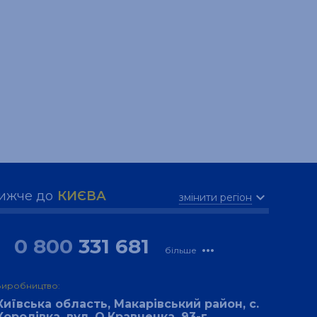
ижче до
КИЄВА
expand_more
змінити регіон
0 800
331 681
more_horiz
більше
Виробництво:
Київська область, Макарівський район, с.
Королівка, вул. О.Кравченка, 93-г