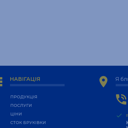
ps
location_on
НАВІГАЦІЯ
Я бл
phone_in_talk
ПРОДУКЦІЯ
ПОСЛУГИ
ЦІНИ
done
СТОК БРУКІВКИ