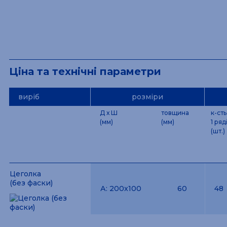
Ціна та технічні параметри
виріб
розміри
Д х Ш
товщина
к-сть
(мм)
(мм)
1 ряд
(шт.)
Цеголка
(без фаски)
А:
200x100
60
48