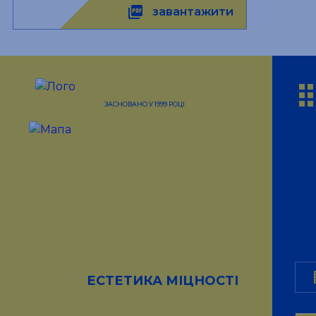
picture_as_pdf
завантажити
ap
ЗАСНОВАНО У 1999 РОЦІ
b
ЕСТЕТИКА МІЦНОСТІ