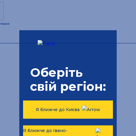
кладка
Оберіть
свій регіон:
Я ближче до Києва
Я ближче до Івано-