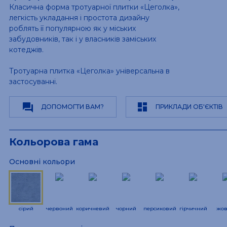
Класична форма тротуарної плитки «Цеголка»,
легкість укладання і простота дизайну
роблять її популярною як у міських
забудовників, так і у власників заміських
котеджів.
Тротуарна плитка «Цеголка» універсальна в
застосуванні.
dashboard
question_answer
ДОПОМОГТИ ВАМ?
ПРИКЛАДИ ОБ'ЄКТІВ
Кольорова гама
Основні кольори
сірий
червоний
коричневий
чорний
персиковий
гірчичний
жов