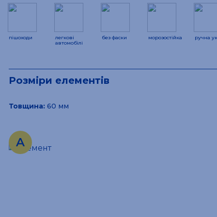
пішоходи
легкові
без фаски
морозостійка
ручна у
автомобілі
Розміри елементів
Товщина:
60 мм