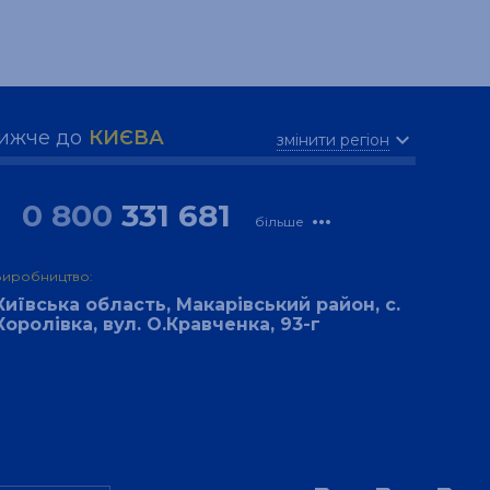
ижче до
КИЄВА
expand_more
змінити регіон
0 800
331 681
more_horiz
більше
Виробництво:
Київська область, Макарівський район, с.
Королівка, вул. О.Кравченка, 93-г