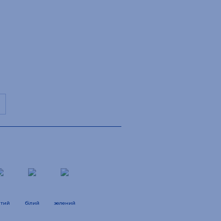
Колір:
Сірий
тий
білий
зелений