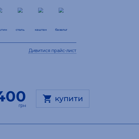
штин
сталь
каштан
базальт
Дивитися прайс-лист
400
shopping_cart
купити
грн