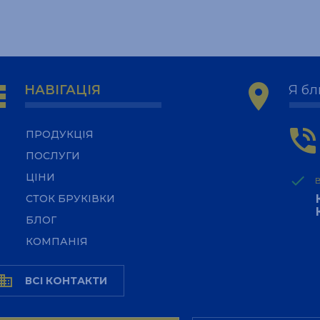
ps
location_on
НАВІГАЦІЯ
Я бл
phone_in_talk
ПРОДУКЦІЯ
ПОСЛУГИ
ЦІНИ
done
СТОК БРУКІВКИ
БЛОГ
КОМПАНІЯ
usiness
ВСІ КОНТАКТИ