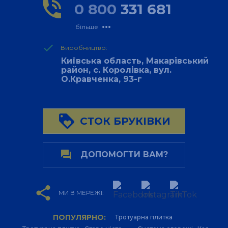
phone_in_talk
0 800
331 681
more_horiz
більше
done
Виробництво:
Київська область, Макарівський
район, с. Королівка, вул.
О.Кравченка, 93-г
loyalty
СТОК БРУКІВКИ
forum
ДОПОМОГТИ ВАМ?
share
МИ В МЕРЕЖІ:
ПОПУЛЯРНО:
Тротуарна плитка