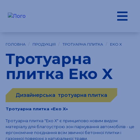
/
/
/
ГОЛОВНА
ПРОДУКЦІЯ
ТРОТУАРНА ПЛИТКА
ЕКО X
Тротуарна
плитка Еко X
Дизайнерська
тротуарна плитка
Тротуарна плитка «Еко X»
Тротуарна плитка "Еко Х" є принципово новим видом
матеріалу для благоустрою зон паркування автомобілів - це
ергономічне поєднання всім звичної бетонної плитки і
газонної поверхні з натуральної трави.