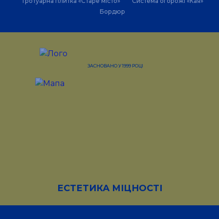
Тротуарна плитка «Старе місто»
Система огорожі «Кая»
Бордюр
ЗАСНОВАНО У 1999 РОЦІ
ЕСТЕТИКА МІЦНОСТІ