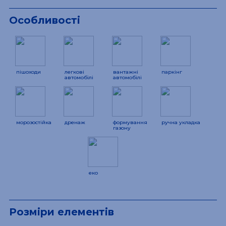
Особливості
пішоходи
легкові
вантажні
паркінг
автомобілі
автомобілі
морозостійка
дренаж
формування
ручна укладка
газону
еко
Розміри елементів