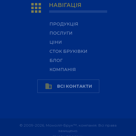
apps
НАВІГАЦІЯ
ПРОДУКЦІЯ
ПОСЛУГИ
ЦІНИ
СТОК БРУКІВКИ
БЛОГ
КОМПАНІЯ
business
ВСІ КОНТАКТИ
© 2009-2026, Моноліт-Брук™, компанія. Всі права
захищено.