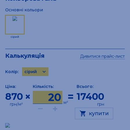
Основні кольори
сірий
Калькуляція
Дивитися прайс-лист
keyboard_arrow_down
Колір:
сірий
Ціна:
Кількість:
Всього:
×
=
870
17400
м²
грн/м²
грн
–
+
shopping_cart
купити
Колір:
Сірий