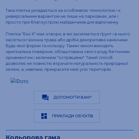
Така плитка укладається за особливою технологією і є
універсальним варіантом не лише на парковках, але і
просто при благоустрою майданчиків для відпочинку.
Плитка "Еко Х" має отвори, в які засипається ґрунт і в нього
засіється газонна трава або дрібні декоративні камінчики
будь-якої форми та кольору. Таким чином виходить
оригінальна поверхня, облаштована свого роду бетонним
орнаментом і зеленими "острівцями". Такий спосіб
дозволяє не повністю втрачати натуральність природньої
зелені, а, навпаки, прикрасити нею усю територію.
question_answer
ДОПОМОГТИ ВАМ?
dashboard
ПРИКЛАДИ ОБ'ЄКТІВ
Кольорова гама